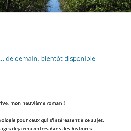
RÉALITÉ, À CHACUN SES RÊVES
J’AURAIS AIMÉ VOUS DIRE
TOUT EST POSSIBLE
JE ME SOUVIENS… DE DEMAIN
s… de demain, bientôt disponible
arrive, mon neuvième roman !
logie pour ceux qui s’intéressent à ce sujet.
ages déjà rencontrés dans des histoires