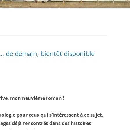
RÉALITÉ, À CHACUN SES RÊVES
J’AURAIS AIMÉ VOUS DIRE
TOUT EST POSSIBLE
JE ME SOUVIENS… DE DEMAIN
s… de demain, bientôt disponible
arrive, mon neuvième roman !
logie pour ceux qui s’intéressent à ce sujet.
ages déjà rencontrés dans des histoires