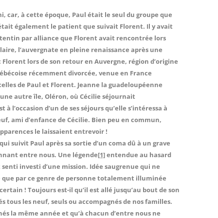
mi, car, à cette époque, Paul était le seul du groupe que
ait également le patient que suivait Florent. Il y avait
otentin par alliance que Florent avait rencontrée lors
laire, l’auvergnate en pleine renaissance après une
 Florent lors de son retour en Auvergne, région d’origine
 québécoise récemment divorcée, venue en France
 celles de Paul et Florent. Jeanne la guadeloupéenne
 une autre île, Oléron, où Cécilie séjournait
t à l’occasion d’un de ses séjours qu’elle s’intéressa à
veuf, ami d’enfance de Cécilie. Bien peu en commun,
 apparences le laissaient entrevoir !
ui suivit Paul après sa sortie d’un coma dû à un grave
onnant entre nous. Une légende
[1]
entendue au hasard
t senti investi d’une mission. Idée saugrenue qui ne
e que par ce genre de personne totalement illuminée
ertain ! Toujours est-il qu’il est allé jusqu’au bout de son
 tous les neuf, seuls ou accompagnés de nos familles.
us nés la même année et qu’à chacun d’entre nous ne