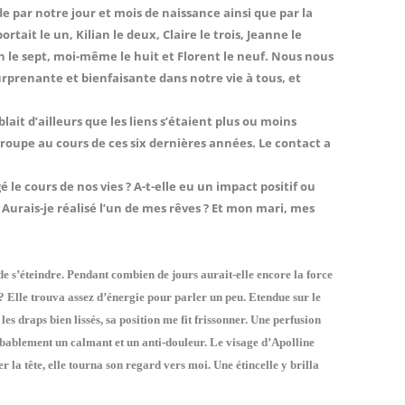
de par notre jour et mois de naissance ainsi que par la
tait le un, Kilian le deux, Claire le trois, Jeanne le
on le sept, moi-même le huit et Florent le neuf. Nous nous
rprenante et bienfaisante dans notre vie à tous, et
lait d’ailleurs que les liens s’étaient plus ou moins
oupe au cours de ces six dernières années. Le contact a
 le cours de nos vies ? A-t-elle eu un impact positif ou
urais-je réalisé l’un de mes rêves ? Et mon mari, mes
 de s’éteindre. Pendant combien de jours aurait-elle encore la force
e ? Elle trouva assez d’énergie pour parler un peu. Etendue sur le
es draps bien lissés, sa position me fit frissonner. Une perfusion
obablement un calmant et un anti-douleur. Le visage d’Apolline
r la tête, elle tourna son regard vers moi. Une étincelle y brilla