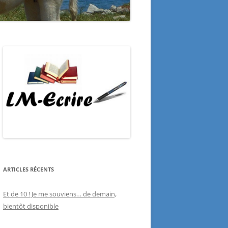
ARTICLES RÉCENTS
Et de 10 ! Je me souviens… de demain,
bientôt disponible