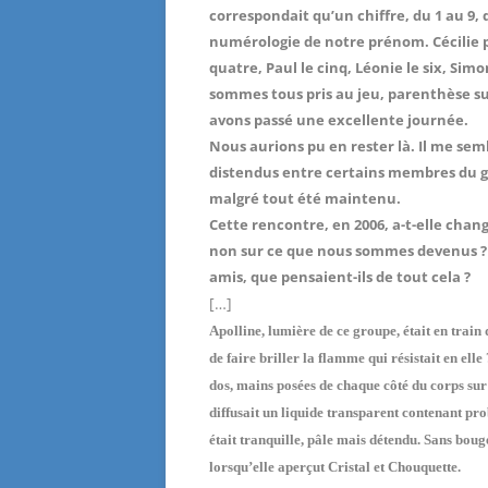
correspondait qu’un chiffre, du 1 au 9, 
numérologie de notre prénom. Cécilie por
quatre, Paul le cinq, Léonie le six, Sim
sommes tous pris au jeu, parenthèse su
avons passé une excellente journée.
Nous aurions pu en rester là. Il me semb
distendus entre certains membres du gr
malgré tout été maintenu.
Cette rencontre, en 2006, a-t-elle changé
non sur ce que nous sommes devenus ? A
amis, que pensaient-ils de tout cela ?
[…]
Apolline, lumière de ce groupe, était en train
de faire briller la flamme qui résistait en ell
dos, mains posées de chaque côté du corps sur l
diffusait un liquide transparent contenant pr
était tranquille, pâle mais détendu. Sans bouge
lorsqu’elle aperçut Cristal et Chouquette.