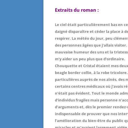
Extraits du roman :
Le ciel était particulièrement bas en 
daigné disparaître et céder la place à 
respirer. La météo du jour, peu clément
des personnes âgées que j’allais visiter.
mauvaise humeur des uns et la tristess
m’y aider un peu plus que d’ordinaire.
Chouquette et Cristal étaient mes deux
beagle border collie, à la robe tricolor
particulières auprès de nos aînés, des 
certains centres médicaux où j’avais ré
n’était pas évident. Tout le monde adme
d’individus fragiles mais personne n’acce
d’arguments et, dès le premier rendez-v
indispensable de prouver que nos inter
l’amélioration du bien-être du public 
miracles et m’avaient largement aidée