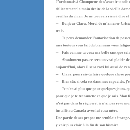
J’ordonnais à Chouquette de s’asseoir tandis qu
délicatement la main droite de la vieille dame
oreilles du chien. Je ne trouvais rien à dire e
─
Bonjour Clara. Merci de m’amener Cristal. 
trois.
─
Je peux demander l’autorisation de passer 
mes toutous vous fait du bien sans vous fatigu
─
Fais comme tu veux ma belle tant que cela 
─
Absolument pas, ce sera un vrai plaisir d
aujourd’hui, alors il sera ravi lui aussi de ve
─
Clara, pourrais-tu faire quelque chose pou
─
Bien sûr, si cela est dans mes capacités, j’
─
Je n’en ai plus que pour quelques jours, qu
pour que je te transmette ce que je sais. Mon fi
n’est pas dans la région et je n’ai pas revu mo
installé au Canada avec lui et sa mère.
Une partie de ses propos me semblait étrange.
y voir plus clair à la fin de son histoire.