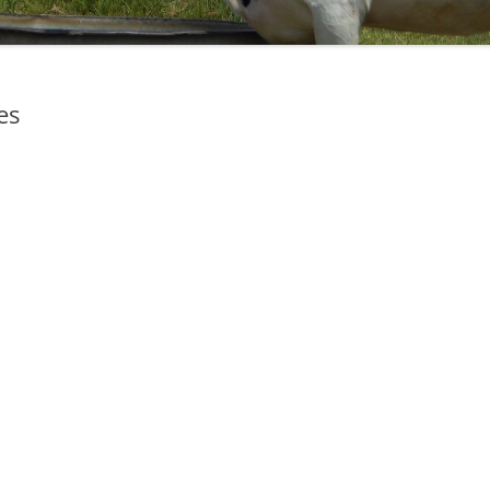
RÉALITÉ, À CHACUN SES RÊVES
J’AURAIS AIMÉ VOUS DIRE
es
TOUT EST POSSIBLE
JE ME SOUVIENS… DE DEMAIN