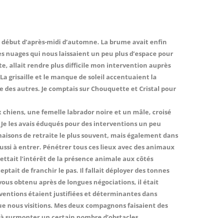
ce début d’après-midi d’automne. La brume avait enfin
des nuages qui nous laissaient un peu plus d’espace pour
e, allait rendre plus difficile mon intervention auprès
 La grisaille et le manque de soleil accentuaient la
e des autres. Je comptais sur Chouquette et Cristal pour
 chiens, une femelle labrador noire et un mâle, croisé
e. Je les avais éduqués pour des interventions un peu
maisons de retraite le plus souvent, mais également dans
ussi à entrer. Pénétrer tous ces lieux avec des animaux
ttait l’intérêt de la présence animale aux côtés
ptait de franchir le pas. Il fallait déployer des tonnes
ous obtenu après de longues négociations, il était
ventions étaient justifiées et déterminantes dans
que nous visitions. Mes deux compagnons faisaient des
 à surmonter un certain nombre d’obstacles.