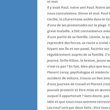
et moi.
Il y avait Paul, notre ami Paul. Notre a
nous connaissions, Simon et moi. Paul ét
Cécilie, la charentaise exilée dans le C
d’une de ses promenades sur la plage. C
grave maladie, a fait connaissance avec
d’une partie de sa famille. Léonie, la
reprendre des forces, sa route a croisé
fuyant son île et son passé, factrice sur
régulièrement auprès de sa famille. C’es
Jeanne. Enfin Kilian, le breton, jeune 
n’est-ce pas ? En fait, bien plus que les
Florent Leroy, psychologue et médecin q
accident de voiture, trouva un lien ét
d’une journée de travail et Florent s’es
pouvait provenir et être mise en œuvr
auquel il appartenait ? Sans doute, pas c
idée et que nous nous sommes retrouvés
Les neuf unis par deux faits : être to