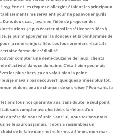
l’hygiène et les risques d’allergies étaient les principaux
établissements me servaient pour ne pas avouer qu’ils
. Dans deux cas, j’avais eu l’idée de proposer des
nstitutions. Je pus écarter ainsi les réticences liées à
sivité, je pus m’appuyer sur la douceur et la bonhommie de
ur la rendre injustifiée. Les tous premiers résultats
 certaine forme de crédibilité.
 pouvoir compter une demi-douzaine de lieux, clients
nnée d’activité dans ce domaine. C’était bien peu mais
êves les plus chers, ça en valait bien la peine.
lle si je n’avais pas découvert, quelques années plus tôt,
mmun et donc peu de chances de se croiser ? Pourtant, la
fêtions tous nos quarante ans. Sans doute le seul point
ait sans compter avec les idées farfelues d’un
mis en tête de nous réunir. Sans lui, nous serions-nous
us ne le saurons jamais. Il nous a rassemblés un
choisi de le faire dans notre ferme, à Simon, mon mari,