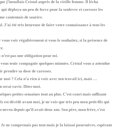
e j’installais Cristal auprès de la vieille femme. Il lécha
 qui déploya un peu de force pour la soulever et caresser les
t me contentais de sourire.
J’ai été très heureuse de faire votre connaissance à tous les
vous voir régulièrement si vous le souhaitez, si la présence de
er.
n’est pas une obligation pour toi.
e vous tenir compagnie quelques minutes. Cristal vous a attendue
nir prendre sa dose de caresses.
r moi ? Cela n’a rien à voir avec ton travail ici, mais …
en serai ravie. Dites-moi.
elques petites semaines tout au plus. C’est court mais suffisant
ls est décédé avant moi, je ne vois que très peu mon petit-fils qui
n neveu depuis qu’il avait deux ans. Son père, mon frère, s’est
 Je ne comprenais pas tout mais je la laissai poursuivre, espérant