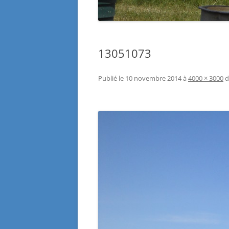
13051073
Publié le
10 novembre 2014
à
4000 × 3000
d