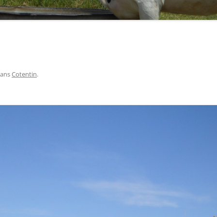
RÉALITÉ, À CHACUN SES RÊVES
J’AURAIS AIMÉ VOUS DIRE
TOUT EST POSSIBLE
ans
Cotentin
.
JE ME SOUVIENS… DE DEMAIN